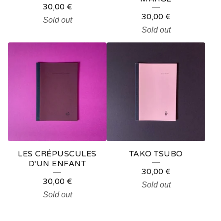
30,00
€
P
30,00
€
Sold out
R
Sold out
O
D
U
C
T
S
LES CRÉPUSCULES
TAKO TSUBO
D'UN ENFANT
30,00
€
30,00
€
Sold out
Sold out