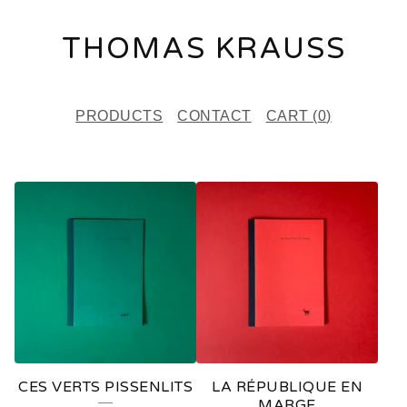
THOMAS KRAUSS
PRODUCTS
CONTACT
CART (
0
)
F
E
A
T
U
R
E
CES VERTS PISSENLITS
LA RÉPUBLIQUE EN
D
MARGE